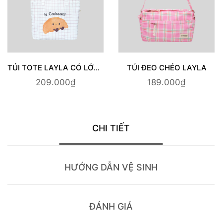
O LAYLA
TÚI CHỐNG SỐC LAPTOP | ASTRONAULT
0₫
189.000₫
219.00
CHI TIẾT
HƯỚNG DẪN VỆ SINH
ĐÁNH GIÁ