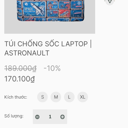
TÚI CHỐNG SỐC LAPTOP |
ASTRONAULT
189.000₫
-10%
170.100₫
S
M
L
XL
Kích thước:
Số lượng: