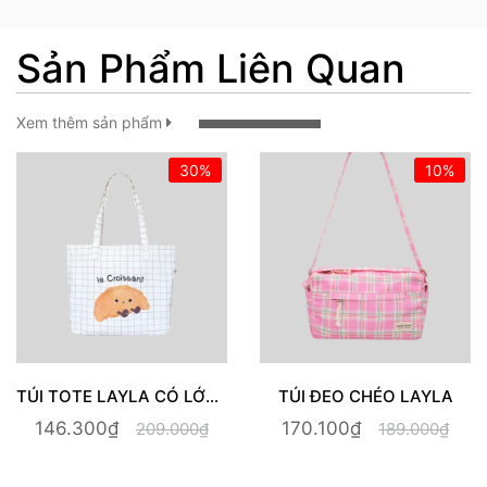
Sản Phẩm Liên Quan
Xem thêm sản phẩm
10%
10%
TÚI CHỐNG SỐC LAPTOP | DARK BROWN
TÚI CHỐNG SỐC LAPTOP | YELLOW CHECKED BUNNY
197.100₫
170.100₫
219.000₫
189.000₫