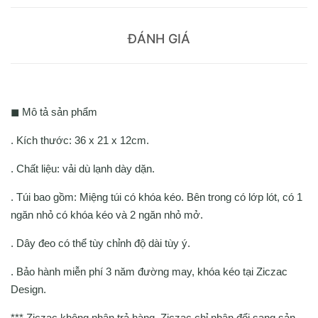
ĐÁNH GIÁ
◼ Mô tả sản phẩm
. Kích thước: 36 x 21 x 12cm.
. Chất liệu: vải dù lạnh dày dặn.
. Túi bao gồm: Miệng túi có khóa kéo. Bên trong có lớp lót, có 1
ngăn nhỏ có khóa kéo và 2 ngăn nhỏ mở.
. Dây đeo có thể tùy chỉnh độ dài tùy ý.
. Bảo hành miễn phí 3 năm đường may, khóa kéo tại Ziczac
Design.
*** Ziczac không nhận trả hàng, Ziczac chỉ nhận đổi sang sản